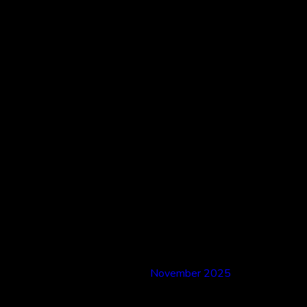
Recent
Comments
No comments to show.
Archives
November 2025