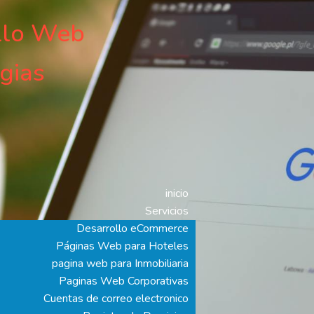
llo Web
gias
inicio
Servicios
Desarrollo eCommerce
Páginas Web para Hoteles
pagina web para Inmobiliaria
Paginas Web Corporativas
Cuentas de correo electronico