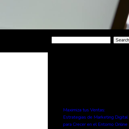
Search
Searc
Recent
Posts
Maximiza tus Ventas:
Estrategias de Marketing Digital
para Crecer en el Entorno Online