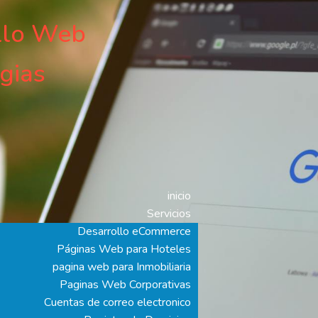
llo Web
gias
inicio
Servicios
Desarrollo eCommerce
Páginas Web para Hoteles
pagina web para Inmobiliaria
Paginas Web Corporativas
Cuentas de correo electronico